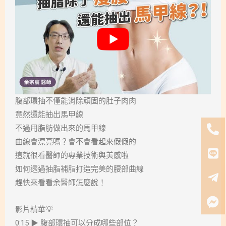
腹部環抽不僅能消除頑固的肚子肉肉
竟然還能抽出馬甲線
不過用脂肪做出來的馬甲線
曲線會漂亮嗎？會不會看起來假假的
這就很看醫師的專業技術與美感啦
如何透過抽脂補脂打造完美的腰部曲線
趕快來看看余醫師怎麼說！
影片精華💡
0:15 ▶ 腹部環抽可以分成哪些部位？