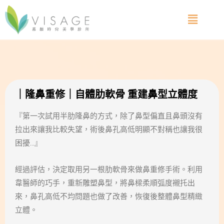
｜隆鼻重修｜自體肋軟骨 重建鼻型立體度
『第一次試用半肋隆鼻的方式，除了鼻型偏直且鼻頭沒有
拉出來讓我比較失望，術後鼻孔高低明顯不對稱也讓我很
困擾…』
經過評估，決定取用另一根肋軟骨來做鼻重修手術。利用
韋醫師的巧手，重新雕塑鼻型，將鼻樑柔順弧度襯托出
來，鼻孔高低不均問題也做了改善，恢復後整體鼻型精緻
立體。