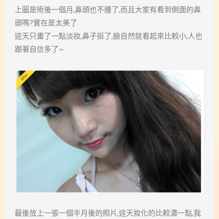
上圖是術後一個月,鼻頭也不腫了,而且大家有看到側面的鼻
頭嗎?實在是太美了
這天只畫了一點淡妝,鼻子挺了,臉自然就看起來比較小,人也
跟著自信多了~
最後放上一張一個半月後的照片,這天妝化的比較濃一點,我