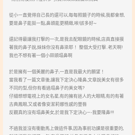
從小一直覺得自己長的還可以,每每照鏡子的時候,我都會想,
要是鼻子能挺一點,鼻頭能更精緻,唉!該多好~
還記得最讓我打擊的一次,是我去配眼鏡的時候,店員直接摸
著我的鼻子說,妹妹你沒有鼻梁耶！ 整個大受打擊..老天啊!
我也不想有著一個小蒜頭塌鼻啊
於是擁有一個美麗的鼻子,一直是我最大的願望！
當我看了一篇文章後,讓我下定決心隆鼻,文章說美女有很多
不同的型,但你有看過塌鼻子的美女嗎?
仔細想想電視上的女名星,有的擁有迷人的大眼睛,有的有著
古典鳳眼,又或者像安潔莉娜性感的豐唇
反觀真的沒有塌鼻美女,於是我下定決心—-我要隆鼻!!!
不過我並沒有衝動馬上做這件事,因為事前功課是很重要的,