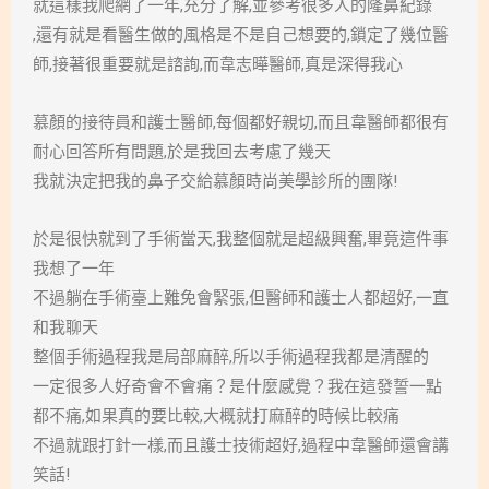
就這樣我爬網了一年,充分了解,並參考很多人的隆鼻紀錄
,還有就是看醫生做的風格是不是自己想要的,鎖定了幾位醫
師,接著很重要就是諮詢,而韋志曄醫師,真是深得我心
慕顏的接待員和護士醫師,每個都好親切,而且韋醫師都很有
耐心回答所有問題,於是我回去考慮了幾天
我就決定把我的鼻子交給慕顏時尚美學診所的團隊!
於是很快就到了手術當天,我整個就是超級興奮,畢竟這件事
我想了一年
不過躺在手術臺上難免會緊張,但醫師和護士人都超好,一直
和我聊天
整個手術過程我是局部麻醉,所以手術過程我都是清醒的
一定很多人好奇會不會痛？是什麼感覺？我在這發誓一點
都不痛,如果真的要比較,大概就打麻醉的時候比較痛
不過就跟打針一樣,而且護士技術超好,過程中韋醫師還會講
笑話!