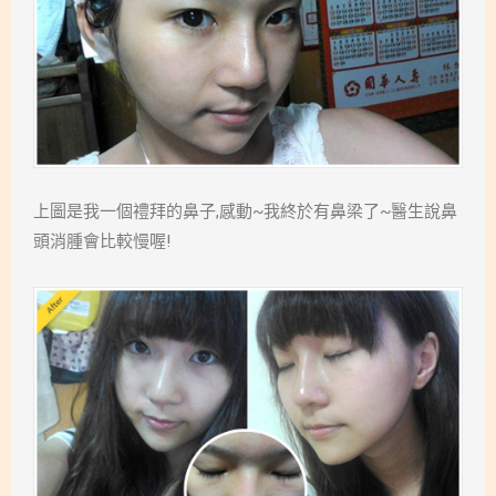
上圖是我一個禮拜的鼻子,感動~我終於有鼻梁了~醫生說鼻
頭消腫會比較慢喔!