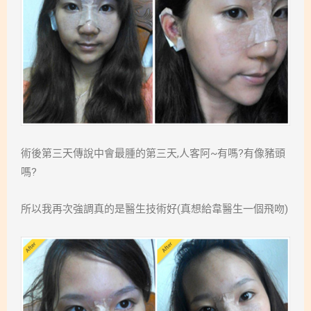
術後第三天傳說中會最腫的第三天,人客阿~有嗎?有像豬頭
嗎?
所以我再次強調真的是醫生技術好(真想給韋醫生一個飛吻)