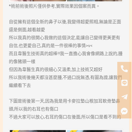
*術前術後照片僅供參考,實際效果因個案而異。
自從擁有這個全新的鼻子以後,我變得超愛照相,無論是正面
還是側面,越看越愛
所以我真的很開心我做的這個決定,能讓自己變得更美更有
自信,也更愛自己,真的是一件很棒的事情>v<
而且韋醫生技術真的超棒!!我一直擔心我會像網路上說的,腫
的像豬頭一樣
但因為韋醫生真的很細心又溫柔,加上技術又超好
所以我術後幾天都沒甚麼腫,不過口說無憑,有圖為證,讓我們
繼續看下去
下圖是術後第一天,因為我是用卡麥拉墊山根加耳軟骨墊鼻
頭,所以我的右耳也有傷口
不過大家可以放心,右耳的傷口在後面,所以傷口是看不到的