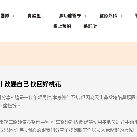
療團隊
鼻整型
鼻功能醫學
整形外科
線上預約
慕診所
｜改變自己 找回好桃花
月分享– 這是一位年輕男性,本身條件不錯,但因為天生鼻樑塌陷鼻頭圓
一些挫折。
,來找韋醫師做鼻整形手術。 韋醫師評估後,建議使用半肋鼻綜合手術
術成果,回診時很開心的跟我們分享了找到新工作以及人緣變好的喜悅!