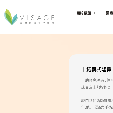
關於慕顏
醫
｜結構式隆鼻
半肋隆鼻,術後6個
或交友上都遭遇到
經由其他醫師推薦
年,他非常滿意手