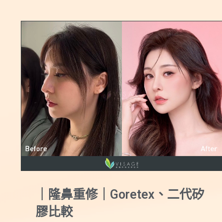
｜結構式隆鼻｜量身打造甜美
媽生鼻