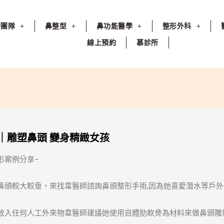
療團隊
鼻整型
鼻功能醫學
整形外科
線上預約
慕診所
｜雕塑鼻頭 變身精緻女孩
形案例分享–
鼻頭較大較垂，來找韋醫師諮詢鼻頭整形手術,因為她喜愛潛水等戶外
放入任何人工外來物韋醫師建議她使用自體肋軟骨為材料來做鼻頭雕塑