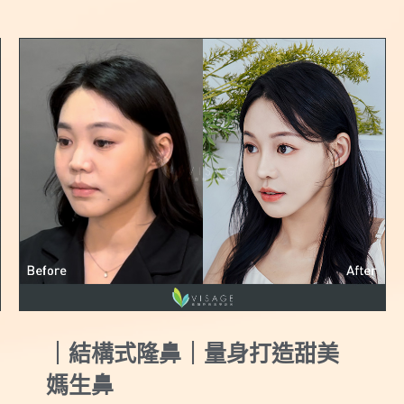
｜結構式隆鼻｜改善塌鼻 雕塑
千金感氣質