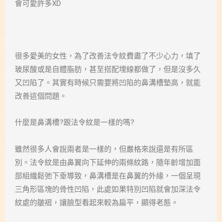
會可愛許多XD
很多愛美的女性，為了改善法令紋費盡了不少心力，填了
玻尿酸或是自體脂肪，甚至搭配埋線都做了，但是沒多久
又凹陷了。其實有時候只需要將凹陷的鼻溝槽墊高，就能
改善這個問題。
什麼是鼻溝槽?跟法令紋是一樣的嗎?
雖然很多人會說兩者是一樣的，但嚴格來說還是有所區
別。法令紋是由鼻翼向下延伸的兩條紋路，隨年齡增加面
部組織鬆弛下垂導致，鼻溝槽是在鼻翼的外緣，一個呈現
三角形區塊的骨性凹陷，此處如果特別凹陷就會加深法令
紋處的皺褶，讓臉型看起來較為扁平，顯得老態。