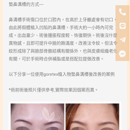
墊鼻溝槽的方式
—
鼻溝槽手術傷口位於口腔內，在高於上牙齦處會有切口，
由此將假體植入凹陷的鼻溝槽，手術大約一小時內可完
成。出血量少、術後腫脹程度輕、恢復期快。術後沒什麼
異物感，且即可提升中臉的飽滿度，改善法令紋。但法令
紋形成除了與臉部骨骼結構有關係外，也與皮膚組織老化
有關，可於手術時合併補脂或是搭配拉提做改善。
以下分享一位使用goretex植入物墊鼻溝槽後改善的案例
*術前術後照片僅供參考,實際效果因個案而異。