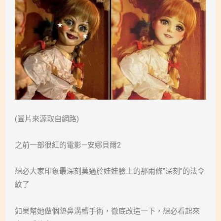
(圖片來源取自網路)
之前一部很紅的電影—安娜貝爾2
想必大家印象最深刻莫過於娃娃臉上的那兩條”深刻”的法令
紋了
如果幫她做個墊鼻溝槽手術，徹底改造一下，想必看起來