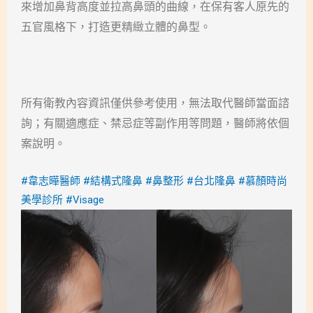
來增加鼻背高度並拉高鼻頭的曲線，在保有客人原先的
五官風格下，打造更精緻立體的鼻型。
所有衛教內容資訊僅供參考使用，無法取代醫師當面諮
詢；有關適應症、禁忌症等副作用等問題，醫師將依個
案說明。
#韋志曄醫師
#結構式隆鼻
#鼻整形
#台北隆鼻
#慕顏時尚
美學診所
#Visage