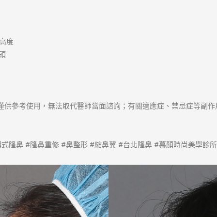
樑高度
頭
僅供參考使用，無法取代醫師當面諮詢；有關適應症、禁忌症等副作
式隆鼻 #隆鼻重修 #鼻整形 #縮鼻翼 #台北隆鼻 #慕顏時尚美學診所 #V