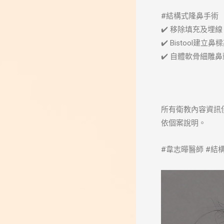
#結構式隆鼻手術
✔️ 移除填充及埋線
✔️ Bistool建立鼻
✔️ 自體軟骨細雕鼻
所有衛教內容資訊
依個案說明。
#韋志曄醫師 #結構