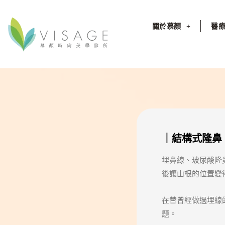
關於慕顏
醫
｜結構式隆鼻
埋鼻線、玻尿酸隆
後讓山根的位置變
在替曾經做過埋線
題。