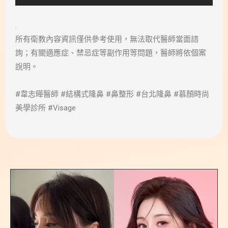
.
所有衛教內容資訊僅供參考使用，無法取代醫師當面諮
詢；有關適應症、禁忌症等副作用等問題，醫師將依個案
說明。
#韋志曄醫師 #結構式隆鼻 #鼻整形 #台北隆鼻 #慕顏時尚
美學診所 #Visage