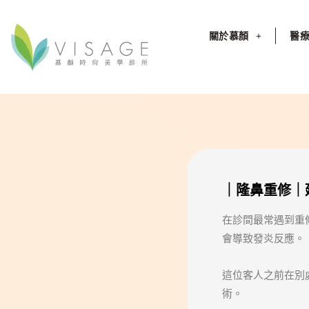
關於慕顏
醫
｜隆鼻重修｜
在診間最常遇到重
會導致發炎反應。
這位客人之前在別處
術。