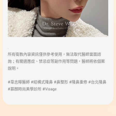
.
所有衛教內容資訊僅供參考使用，無法取代醫師當面諮
詢；有關適應症、禁忌症等副作用等問題，醫師將依個案
說明。
#韋志曄醫師 #結構式隆鼻 #鼻整形 #隆鼻重修 #台北隆鼻
#慕顏時尚美學診所 #Visage