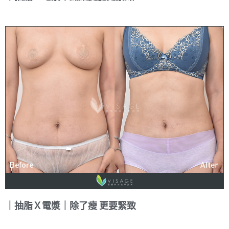
｜抽脂Ｘ電漿｜除了瘦 更要緊致