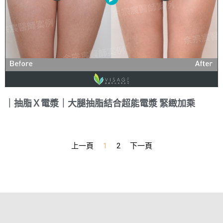
｜抽脂Ｘ電漿｜大腿抽脂結合超能電漿 緊緻加乘
上一頁
1
2
下一頁