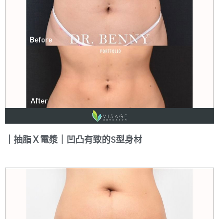
｜抽脂Ｘ電漿｜凹凸有致的S型身材