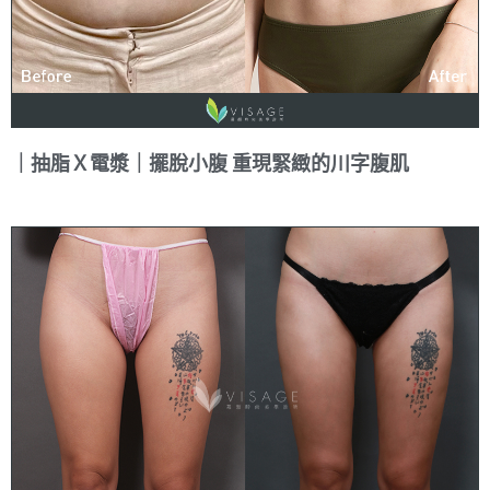
｜抽脂Ｘ電漿｜擺脫小腹 重現緊緻的川字腹肌