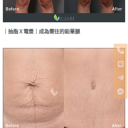
｜抽脂Ｘ電漿｜成為嚮往的鉛筆腿