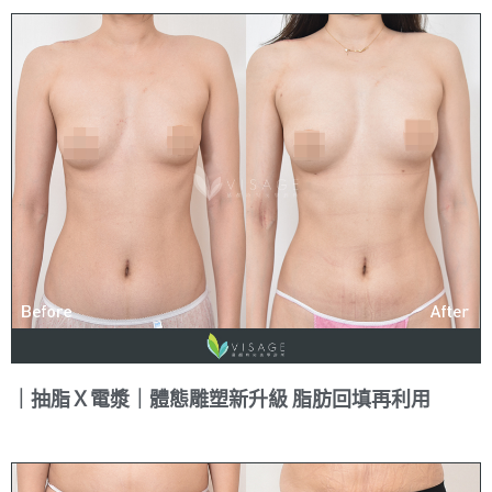
｜抽脂Ｘ電漿｜體態雕塑新升級 脂肪回填再利用