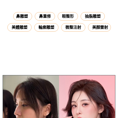
鼻雕塑
鼻重修
眼整形
抽脂雕塑
美體雕塑
輪廓雕塑
微整注射
美顏雷射