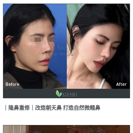
｜隆鼻重修｜改造朝天鼻 打造自然微翹鼻