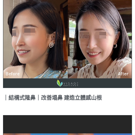
｜結構式隆鼻｜改善塌鼻 建造立體感山根