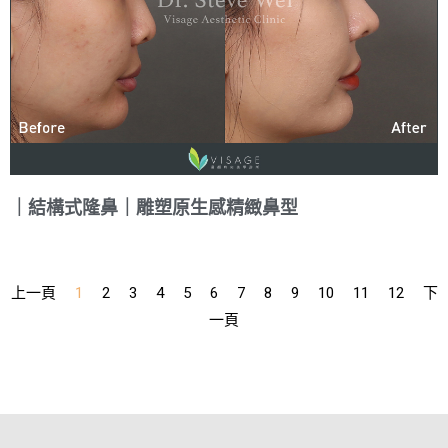
｜結構式隆鼻｜雕塑原生感精緻鼻型
上一頁
1
2
3
4
5
6
7
8
9
10
11
12
下
一頁