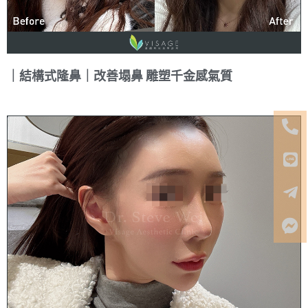
｜結構式隆鼻｜改善塌鼻 雕塑千金感氣質