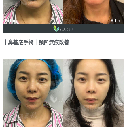
｜鼻基底手術｜顏凹無痕改善