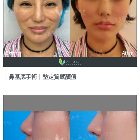
｜鼻基底手術｜墊定質感顏值