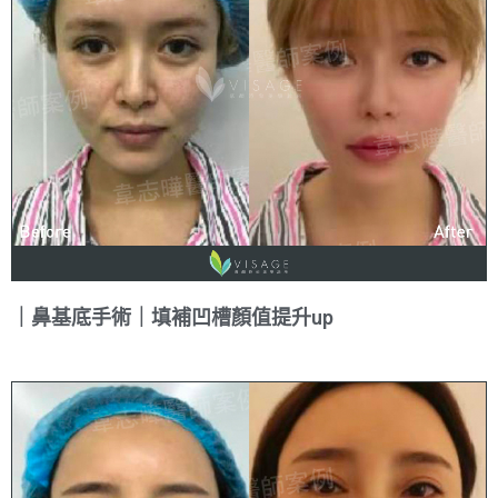
｜鼻基底手術｜填補凹槽顏值提升up