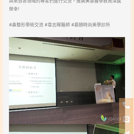
與來自各領域的專家們進行交流，推廣美容醫學教育深感
榮幸!
#鼻整形學術交流 #韋志曄醫師 #慕顏時尚美學診所