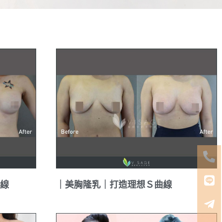
線
｜美胸隆乳｜打造理想Ｓ曲線