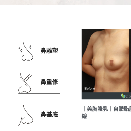
鼻雕塑
鼻雕塑
鼻重修
鼻重修
｜美胸隆乳｜自體脂
鼻基底
鼻基底
線