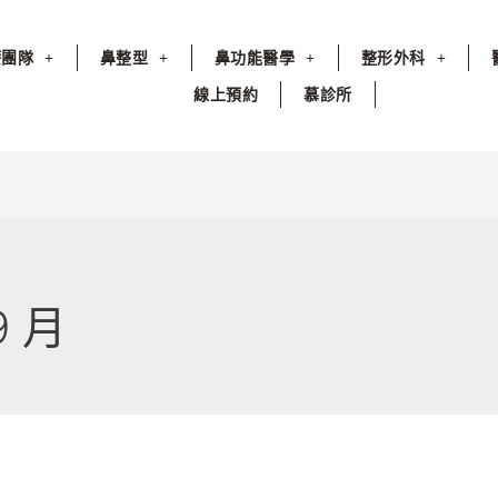
療團隊
鼻整型
鼻功能醫學
整形外科
線上預約
慕診所
9 月