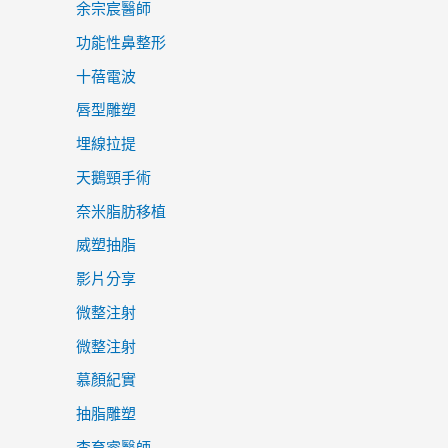
余宗宸醫師
功能性鼻整形
十蓓電波
唇型雕塑
埋線拉提
天鵝頸手術
奈米脂肪移植
威塑抽脂
影片分享
微整注射
微整注射
慕顏紀實
抽脂雕塑
李育睿醫師