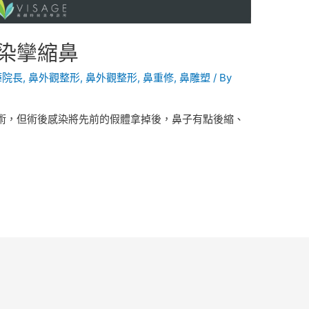
染攣縮鼻
曄院長
,
鼻外觀整形
,
鼻外觀整形
,
鼻重修
,
鼻雕塑
/ By
術，但術後感染將先前的假體拿掉後，鼻子有點後縮、