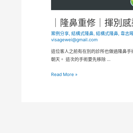
｜隆鼻重修｜揮別感
案例分享
,
結構式隆鼻
,
結構式隆鼻
,
韋志
visagewei@gmail.com
這位客人之前有在別的診所也做過隆鼻手
朝天。 這次的手術要先移除 …
Read More »