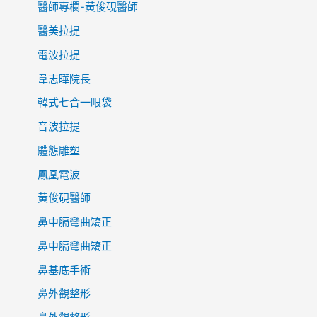
醫師專欄-黃俊硯醫師
醫美拉提
電波拉提
韋志曄院長
韓式七合一眼袋
音波拉提
體態雕塑
鳳凰電波
黃俊硯醫師
鼻中膈彎曲矯正
鼻中膈彎曲矯正
鼻基底手術
鼻外觀整形