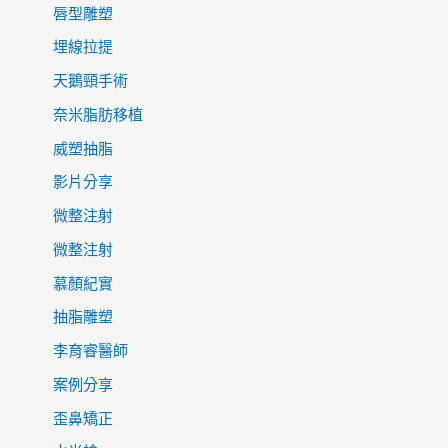
唇型雕塑
埋線拉提
天鵝頸手術
奈米脂肪移植
威塑抽脂
影片分享
微整注射
微整注射
慕顏紀實
抽脂雕塑
李育睿醫師
案例分享
歪鼻矯正