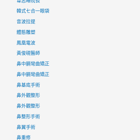
韋志曄院長
韓式七合一眼袋
音波拉提
體態雕塑
鳳凰電波
黃俊硯醫師
鼻中膈彎曲矯正
鼻中膈彎曲矯正
鼻基底手術
鼻外觀整形
鼻外觀整形
鼻整形手術
鼻翼手術
鼻重修