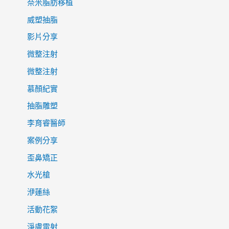
奈米脂肪移植
威塑抽脂
影片分享
微整注射
微整注射
慕顏紀實
抽脂雕塑
李育睿醫師
案例分享
歪鼻矯正
水光槍
洢蓮絲
活動花絮
淨膚雷射